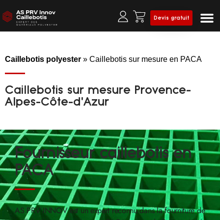
Devis gratuit
Prof
Clô
Caillebotis polyester
»
Caillebotis sur mesure en PACA
Caillebotis sur mesure Provence-
Alpes-Côte-d'Azur
Fournisseur caillebotis en
PACA
AS PRV INNOV est un expert reconnu dans la fourniture de