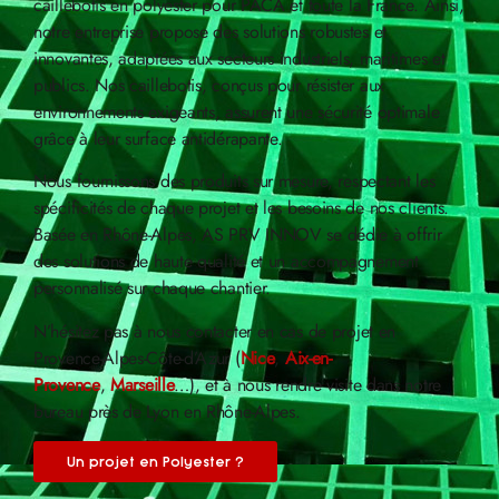
caillebotis en polyester pour PACA et toute la France. Ainsi,
notre entreprise propose des solutions robustes et
innovantes, adaptées aux secteurs industriels, maritimes et
publics. Nos caillebotis, conçus pour résister aux
environnements exigeants, assurent une sécurité optimale
grâce à leur surface antidérapante.
Nous fournissons des produits sur mesure, respectant les
spécificités de chaque projet et les besoins de nos clients.
Basée en Rhône-Alpes, AS PRV INNOV se dédie à offrir
des solutions de haute qualité et un accompagnement
personnalisé sur chaque chantier.
N’hésitez pas à nous contacter en cas de projet en
Provence-Alpes-Côte-d’Azur (
Nice
,
Aix-en-
Provence
,
Marseille
…), et à nous rendre visite dans notre
bureau près de Lyon en Rhône-Alpes.
Un projet en Polyester ?