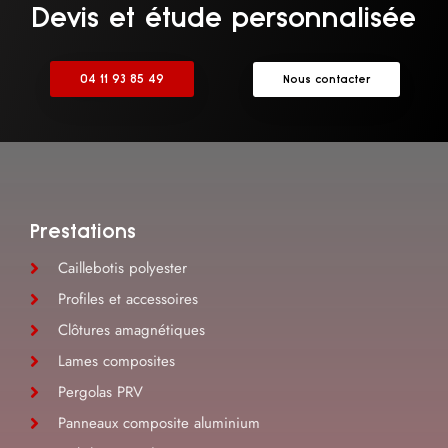
Devis et étude personnalisée
04 11 93 85 49
Nous contacter
Prestations
Caillebotis polyester
Profiles et accessoires
Clôtures amagnétiques
Lames composites
Pergolas PRV
Panneaux composite aluminium