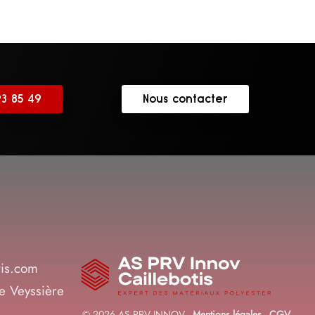
93 85 49
Nous contacter
tis.com
 Veyssière
© 2026 AS PRV INNOV -
Mentions légales
-
CGV