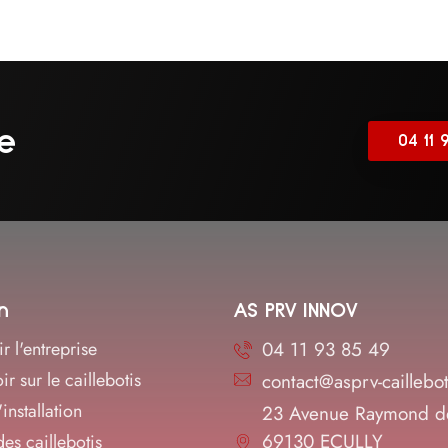
e
04 11 
n
AS PRV INNOV
r l'entreprise
04 11 93 85 49
ir sur le caillebotis
contact@asprv-caillebo
installation
23 Avenue Raymond de
69130 ECULLY
des caillebotis