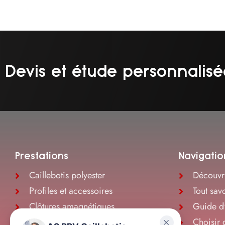
Devis et étude personnalisé
Prestations
Navigatio
Caillebotis polyester
Découvri
Profiles et accessoires
Tout savo
Clôtures amagnétiques
Guide d'
Lames composites
Choisir 