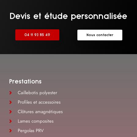
Devis et étude personnalisée
04 11 93 85 49
Nous contacter
Prestations
Caillebotis polyester
Profiles et accessoires
Clôtures amagnétiques
Lames composites
Pergolas PRV