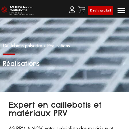
Devis gratuit
Prof
Clô
Caillebotis polyester
»
Réalisations
Réalisations
Expert en caillebotis et
matériaux PRV
AS PRV INNOV, votre spécialiste des matériaux et