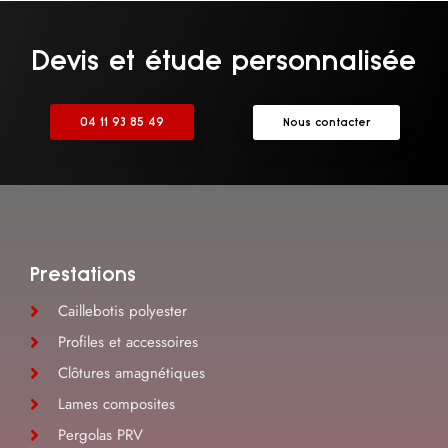
Devis et étude personnalisée
04 11 93 85 49
Nous contacter
Prestations
Caillebotis polyester
Profiles et accessoires
Clôtures amagnétiques
Lames composites
Pergolas PRV