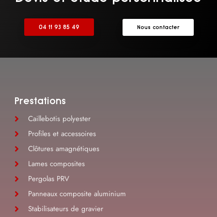
04 11 93 85 49
Nous contacter
Prestations
Caillebotis polyester
Profiles et accessoires
Clôtures amagnétiques
Lames composites
Pergolas PRV
Panneaux composite aluminium
Stabilisateurs de gravier