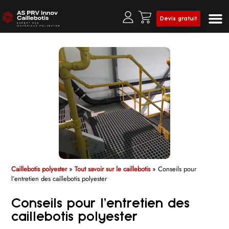
Devis gratuit
Prof
Clô
Caillebotis polyester
»
Tout savoir sur le caillebotis
»
Conseils pour
l’entretien des caillebotis polyester
Conseils pour l’entretien des
caillebotis polyester