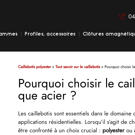
04
gammes
Profiles, accessoires
Clôtures amagnétiq
Caillebotis polyester
»
Tout savoir sur le caillebotis
»
Pourquoi choisir le
Pourquoi choisir le cail
que acier ?
Les caillebotis sont essentiels dans le domaine d
applications résidentielles. Lorsqu’il s’agit de c
être confronté à un choix crucial :
polyester
ou