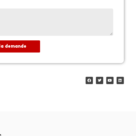
 la demande
s