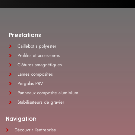
Prestations
Caillebotis polyester
Profiles et accessoires
Clôtures amagnétiques
Lames composites
Pergolas PRV
Panneaux composite aluminium
Stabilisateurs de gravier
Navigation
Découvrir l'entreprise