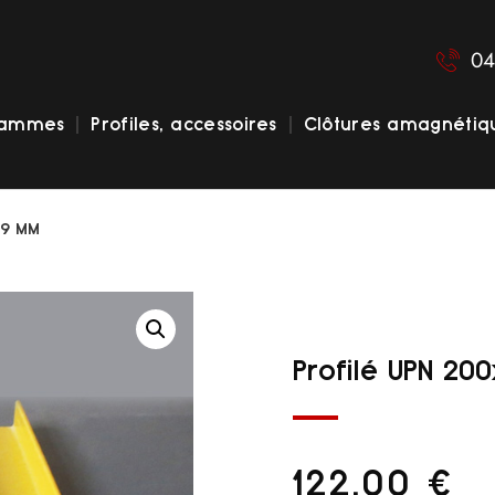
04
gammes
Profiles, accessoires
Clôtures amagnétiq
X9 MM
Profilé UPN 2
122,00
€