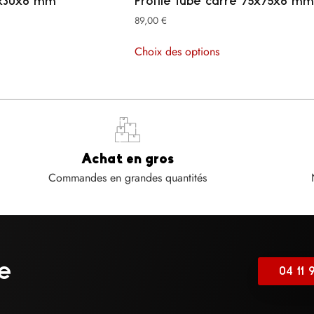
00x30x6 mm
Profilé tube carré 75x75x6 mm
89,00
€
Choix des options
Achat en gros​
Commandes en grandes quantités
e
04 11 