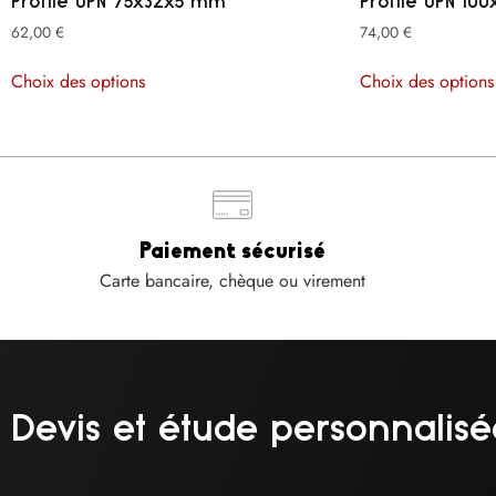
Profilé UPN 75x32x5 mm
Profilé UPN 1
62,00
€
74,00
€
Choix des options
Choix des options
Paiement sécurisé
Carte bancaire, chèque ou virement
Devis et étude personnalisé