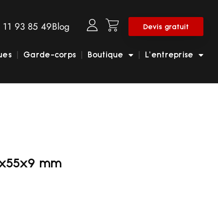
 11 93 85 49
Blog
Devis gratuit
ues
Garde-corps
Boutique
L’entreprise
00x55x9 mm