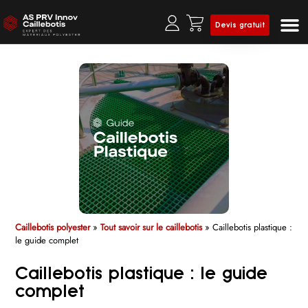
Devis gratuit
Prof
Clô
Caillebotis polyester
»
Tout savoir sur le caillebotis
»
Caillebotis plastique :
le guide complet
Caillebotis plastique : le guide
complet